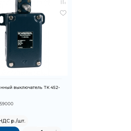
нный выключатель TK 452-
059000
 НДС р./шт.