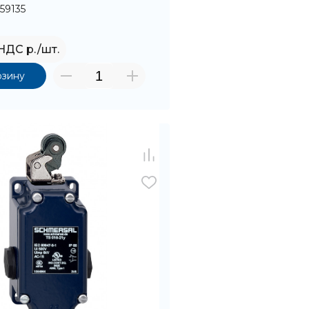
59135
 НДС р./шт.
рзину