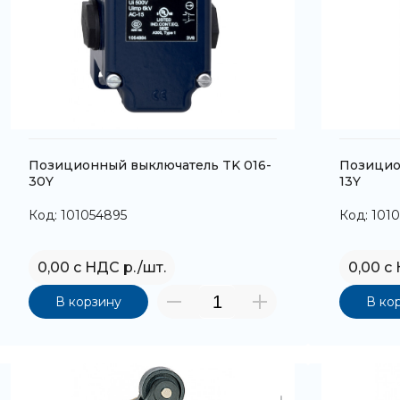
Позиционный выключатель TK 016-
Позицио
30Y
13Y
Код: 101054895
Код: 101
0,00 с НДС р./шт.
0,00 с
В корзину
В ко