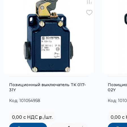
Позиционный выключатель TK 017-
Позицио
31Y
02Y
Код: 101054958
Код: 101
0,00 с НДС р./шт.
0,00 с