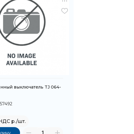
нный выключатель TJ 064-
057492
 НДС р./шт.
рзину