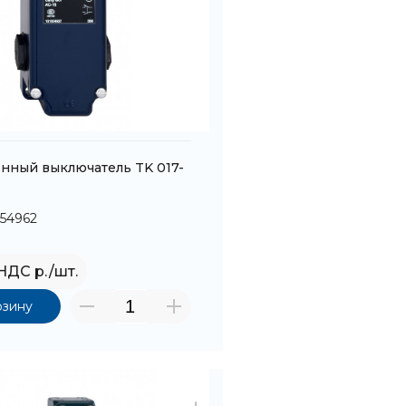
нный выключатель TK 017-
054962
 НДС р./шт.
рзину