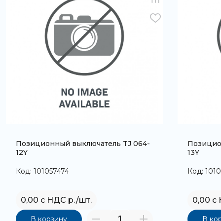
Позиционный выключатель TJ 064-
Позицио
12Y
13Y
Код: 101057474
Код: 101
0,00 с НДС р./шт.
0,00 с
В корзину
В ко