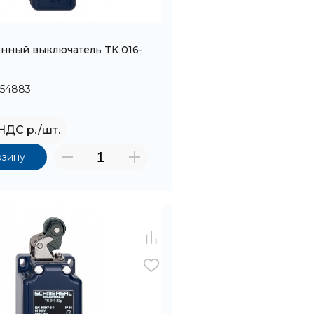
нный выключатель TK 016-
054883
 НДС р./шт.
рзину