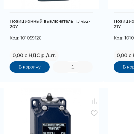
Позиционный выключатель TJ 452-
Позицио
20Y
21Y
Код: 101059126
Код: 101
0,00 с НДС р./шт.
0,00 с
В корзину
В ко