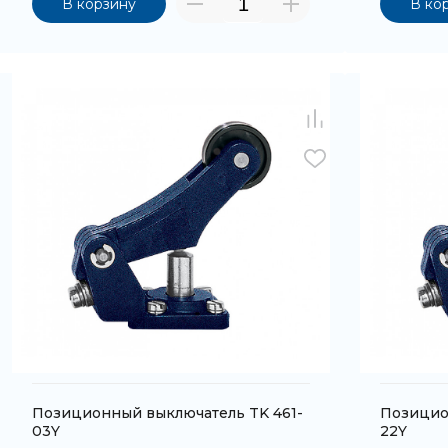
В корзину
В ко
Позиционный выключатель TK 461-
Позицио
03Y
22Y