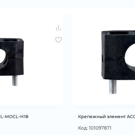
FL-MOCL-H18
Крепежный элемент AC
Код: 101097871