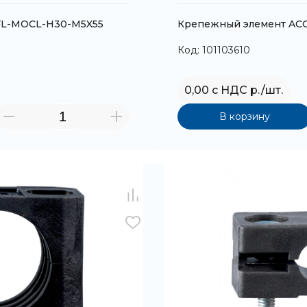
FL-MOCL-H30-M5X55
Крепежный элемент AC
Код: 101103610
0,00 с НДС р./шт.
В корзину