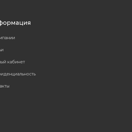
формация
мпании
ьи
ый кабинет
иденциальность
акты