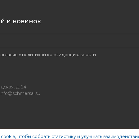
ий и новинок
политикой конфиденциальности
огласие с
дская, д. 24
info@schmersal.su
cookie, чтобы собрать статистику и улучшать взаимодействие