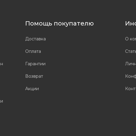
Помощь покупателю
Ин
Доставка
О ко
Оплата
Стат
он
Гарантии
Личн
Возврат
Конф
Акции
Конт
ти