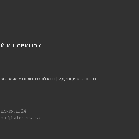
ий и новинок
политикой конфиденциальности
огласие с
дская, д. 24
info@schmersal.su