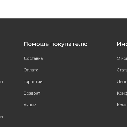
Помощь покупателю
Ин
Доставка
О ко
Оплата
Стат
он
Гарантии
Личн
Возврат
Конф
Акции
Конт
ти