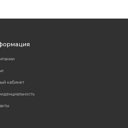
формация
мпании
ьи
ый кабинет
иденциальность
акты