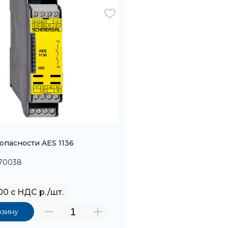
опасности AES 1136
170038
,00 с НДС р./шт.
рзину