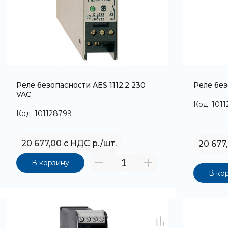
Реле безопасности AES 1112.2 230
Реле без
VAC
Код: 101
Код: 101128799
20 677,00 с НДС р./шт.
20 677
В корзину
В ко