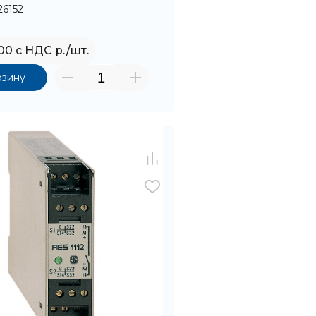
26152
,00 с НДС р./шт.
рзину