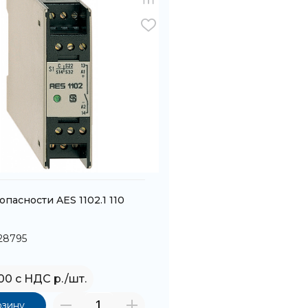
опасности AES 1102.1 110
128795
,00 с НДС р./шт.
рзину