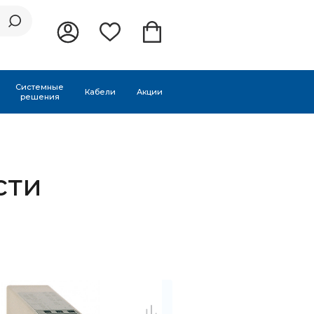
Системные
Кабели
Акции
решения
сти