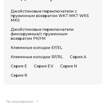
Джойстиковые переключатели с
пружинным возвратом WKT MKT WKS
MKS
Джойстиковые переключатели
фиксируемые/с пружинным
возвратом РК/НК
Клеммные колодки EF/EL
Клеммные колодки RF/RL
Серия A
Серия E
Серия E.V
Серия N
Серия R
По популярности