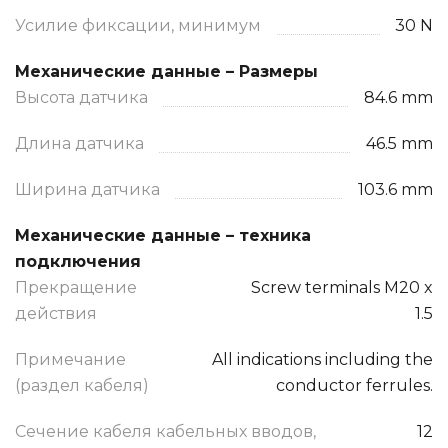
Усилие фиксации, минимум
30 N
Механические данные – Размеры
Высота датчика
84.6 mm
Длина датчика
46.5 mm
Ширина датчика
103.6 mm
Механические данные – техника
подключения
Прекращение
Screw terminals M20 x
действия
1.5
Примечание
All indications including the
(раздел кабеля)
conductor ferrules.
Сечение кабеля кабельных вводов,
12