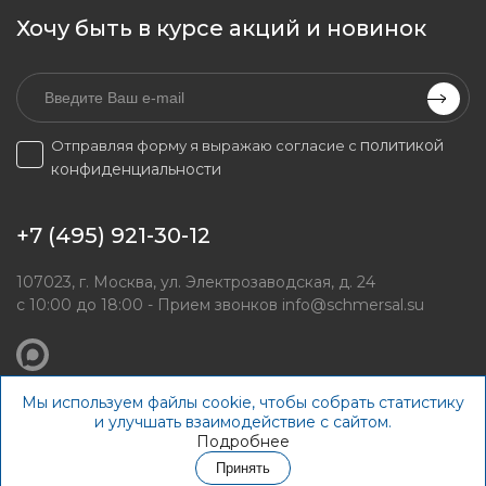
Хочу быть в курсе акций и новинок
политикой
Отправляя форму я выражаю согласие с
конфиденциальности
+7 (495) 921-30-12
107023, г. Москва, ул. Электрозаводская, д. 24
с 10:00 до 18:00 - Прием звонков
info@schmersal.su
Мы используем файлы cookie, чтобы собрать статистику
© schmersal.su, 2026
и улучшать взаимодействие с сайтом.
Подробнее
Принять