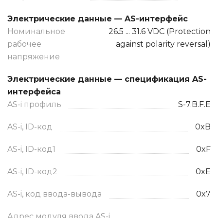
Электрические данные — AS-интерфейс
Номинальное
26.5 ... 31.6 VDC (Protection
рабочее
against polarity reversal)
напряжение
Электрические данные — спецификация AS-
интерфейса
AS-i профиль
S-7.B.F.E
AS-i, ID-код
0xB
AS-i, ID-код1
0xF
AS-i, ID-код2
0xE
AS-i, код ввода-вывода
0x7
Адрес модуля ввода AS-i