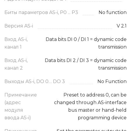
Биты параметров AS-i, P0 ... P3
No function
Версия AS-i
V 2.1
Вход AS-i,
Data bits DI 0 / DI 1 = dynamic code
канал 1
transmission
Вход AS-i,
Data bits DI 2 / DI 3 = dynamic code
канал 2
transmission
Выходы AS-i, DO 0… DO 3
No Function
Примечание
Preset to address 0, can be
(адрес
changed through AS-interface
модуля
bus master or hand-held
ввода AS-i)
programming device