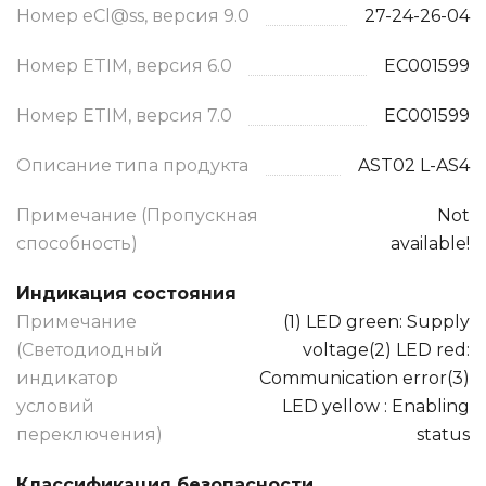
Номер eCl@ss, версия 9.0
27-24-26-04
Номер ETIM, версия 6.0
EC001599
Номер ETIM, версия 7.0
EC001599
Описание типа продукта
AST02 L-AS4
Примечание (Пропускная
Not
способность)
available!
Индикация состояния
Примечание
(1) LED green: Supply
(Светодиодный
voltage(2) LED red:
индикатор
Communication error(3)
условий
LED yellow : Enabling
переключения)
status
Классификация безопасности