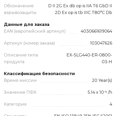
Обозначение
D II 2G Ex db op is IIA T6 GbD II
взрывозащиты
2D Ex op is tb IIIC T80°C Db
Данные для заказа
EAN (европейский артикул)
4030661619064
Артикул (номер заказа)
103047626
Описание типа
EX-SLG440-ER-0800-
продукта
03-H
Классификация безопасности
Время миссии
20 Year(s)
Значение ПФХ
5.14 x 10⁻⁹ /h
Категория
4