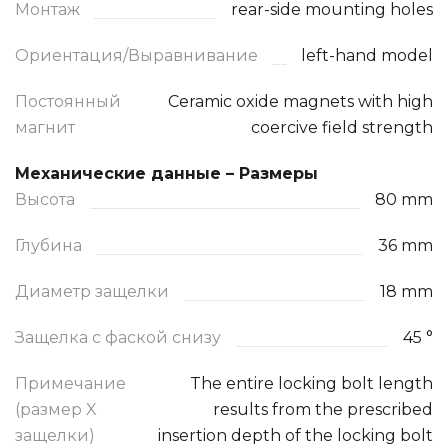
Монтаж
rear-side mounting holes
Ориентация/Выравнивание
left-hand model
Постоянный
Ceramic oxide magnets with high
магнит
coercive field strength
Механические данные – Размеры
Высота
80 mm
Глубина
36 mm
Диаметр защелки
18 mm
Защелка с фаской снизу
45 °
Примечание
The entire locking bolt length
(размер X
results from the prescribed
защелки)
insertion depth of the locking bolt