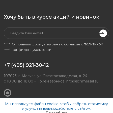
Хочу быть в курсе акций и новинок
политикой
Отправляя форму я выражаю согласие с
конфиденциальности
+7 (495) 921-30-12
107023, г. Москва, ул. Электрозаводская, д. 24
с 10:00 до 18:00 - Прием звонков
info@schmersal.su
Мы используем файлы cookie, чтобы собрать статистику
© schmersal.su, 2026
и улучшать взаимодействие с сайтом.