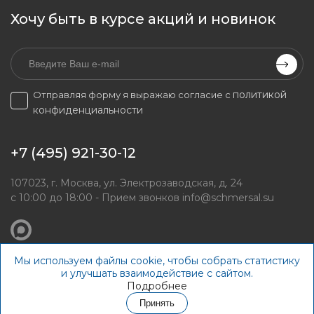
Хочу быть в курсе акций и новинок
политикой
Отправляя форму я выражаю согласие с
конфиденциальности
+7 (495) 921-30-12
107023, г. Москва, ул. Электрозаводская, д. 24
с 10:00 до 18:00 - Прием звонков
info@schmersal.su
Мы используем файлы cookie, чтобы собрать статистику
© schmersal.su, 2026
и улучшать взаимодействие с сайтом.
Подробнее
Принять