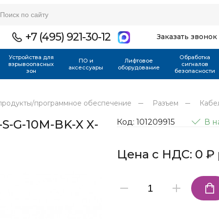
+7 (495) 921-30-12
Заказать звонок
Устройства для
Обработка
ПО и
Лифтовое
взрывоопасных
сигналов
аксессуары
оборудование
зон
безопасности
продукты/программное обеспечение
Разъем
Кабел
S-G-10M-BK-X X-
Код: 101209915
В 
Цена с НДС: 0 ₽ 