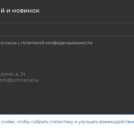
ий и новинок
политикой конфиденциальности
огласие с
дская, д. 24
info@schmersal.su
cookie, чтобы собрать статистику и улучшать взаимодействие