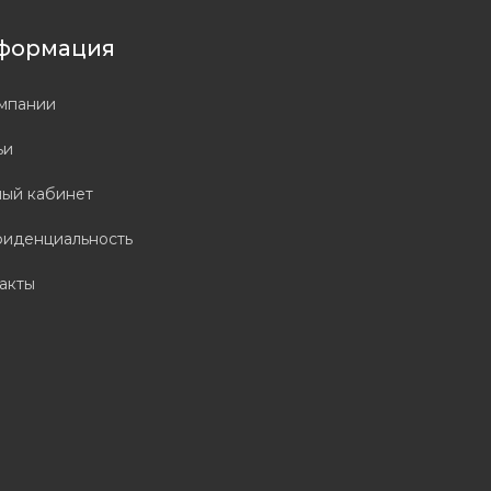
формация
мпании
ьи
ый кабинет
иденциальность
акты