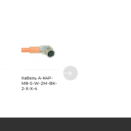
Кабель A-K4P-
Кабель A-K3P-
M8-S-W-2M-BK-
M12-S-W-2M-
2-X-X-4
OG-1- 2LP-A-2