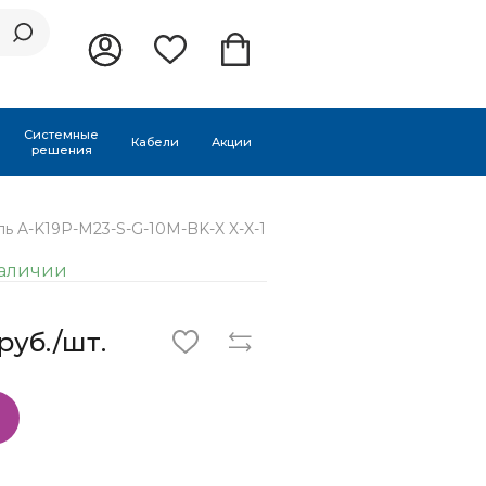
Системные
Кабели
Акции
решения
ь A-K19P-M23-S-G-10M-BK-X X-X-1
наличии
руб./шт.