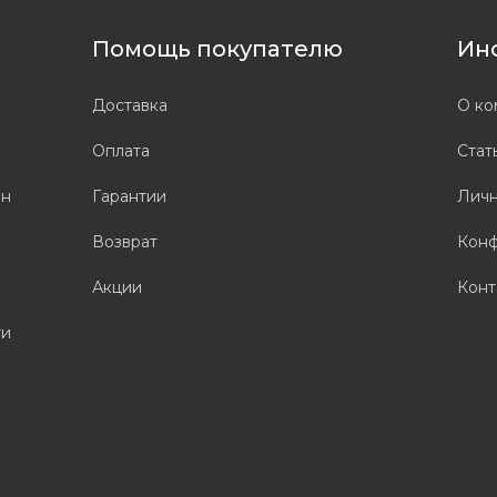
Помощь покупателю
Ин
Доставка
О ко
Оплата
Стат
он
Гарантии
Личн
Возврат
Конф
Акции
Конт
ти