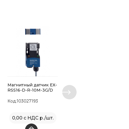
Магнитный датчик EX-
Радио датчик RSS16-
RSS16-D-R-10M-3G/D
D-CC
Код:103027193
Код:103004372
0,00 с НДС р./шт.
20 758,00 с НДС р./ш