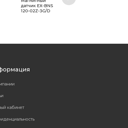
Магнитный
Магнитный
датчик EX-BNS
датчик EX-BNS
120-02Z-3G/D
180-12Z-2187-2-
3G/D
формация
мпании
ьи
ый кабинет
иденциальность