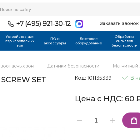
+7 (495) 921-30-12
Заказать звонок
Устройства для
Обработка
ПО и
Лифтовое
взрывоопасных
сигналов
аксессуары
оборудование
зон
безопасности
ывоопасных зон
Датчики безопасности
Магнитный 
 SCREW SET
Код: 101135339
В н
Цена с НДС: 60 ₽