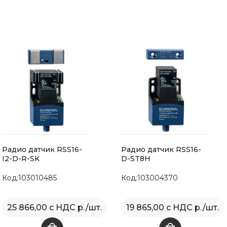
Радио датчик RSS16-
Радио датчик RSS16-
I2-D-R-SK
D-ST8H
Код:103010485
Код:103004370
25 866,00 с НДС р./шт.
19 865,00 с НДС р./шт.