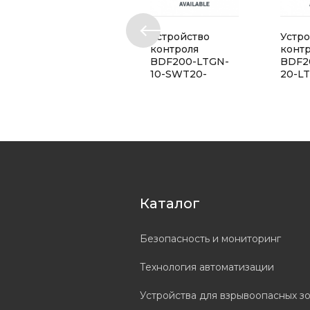
Устройство
Устро
контроля
конт
BDF200-LTGN-
BDF2
10-SWT20-
20-L
LMYE-LMRD
LTRD
Каталог
Безопасность и мониторинг
Технология автоматизации
Устройства для взрывоопасных з