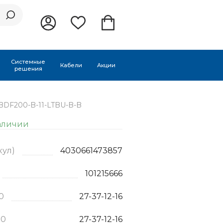
Системные
Кабели
Акции
решения
 BDF200-B-11-LTBU-B-B
аличии
кул)
4030661473857
101215666
0
27-37-12-16
.0
27-37-12-16