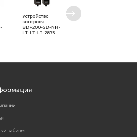
Устройство
Устройство
контроля
контроля
-
BDF200-SD-NH-
BDF200-NH-20-
LT-LT-LT-2875
LTGN-DTBK-B
формация
мпании
ьи
ый кабинет