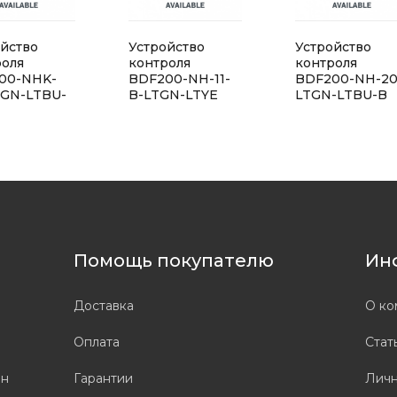
йство
Устройство
Устройство
роля
контроля
контроля
00-NHK-
BDF200-NH-11-
BDF200-NH-20
TGN-LTBU-
B-LTGN-LTYE
LTGN-LTBU-B
Помощь покупателю
Ин
Доставка
О ко
Оплата
Стат
он
Гарантии
Личн