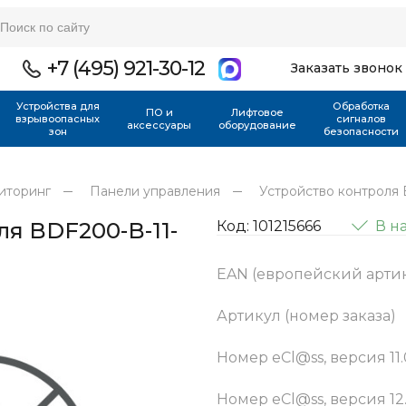
+7 (495) 921-30-12
Заказать звонок
Устройства для
Обработка
ПО и
Лифтовое
взрывоопасных
сигналов
аксессуары
оборудование
зон
безопасности
иторинг
Панели управления
Устройство контроля
ля BDF200-B-11-
Код: 101215666
В н
EAN (европейский арти
Артикул (номер заказа)
Номер eCl@ss, версия 11.
Номер eCl@ss, версия 12