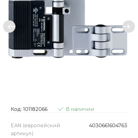
Код: 101182066
В наличии
EAN (европейский
4030661604763
артикул)