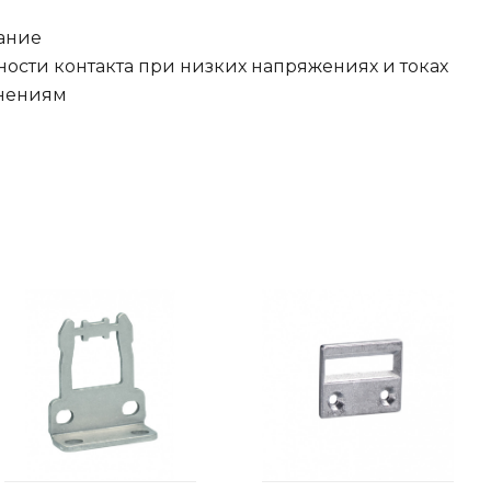
ание
ости контакта при низких напряжениях и токах
знениям