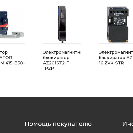
атор
Электромагнитный
Электромагни
ATOR
блокиратор
блокиратор AZ
M 415-B30-
AZ201ST2-T-
16 ZVK-STR
1P2P
Помощь покупателю
Ин