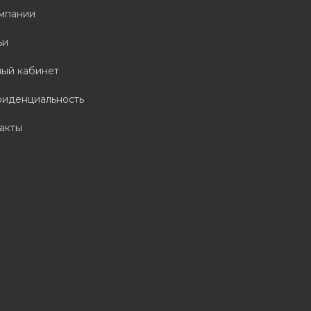
мпании
ьи
ый кабинет
иденциальность
акты