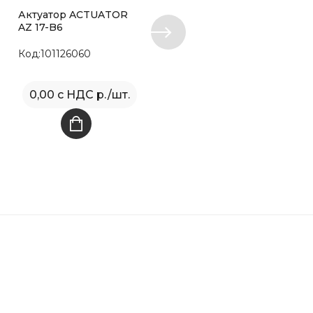
Актуатор ACTUATOR
Актуатор ACTUATOR
AZ 17-B6
AZ 17/170-B1
Код:101126060
Код:101122893
0,00 с НДС р./шт.
1 582,00 с НДС р./шт.