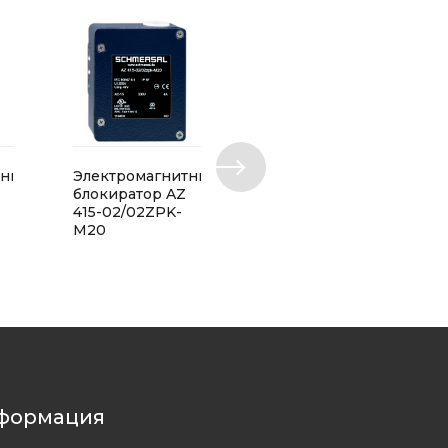
тный
Электромагнитный
Актуатор TZ/CO
блокиратор AZ
415-02/02ZPK-
M20
формация