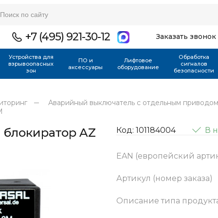
+7 (495) 921-30-12
Заказать звонок
Устройства для
Обработка
ПО и
Лифтовое
взрывоопасных
сигналов
аксессуары
оборудование
зон
безопасности
иторинг
Аварийный выключатель с отдельным приводо
M
 блокиратор AZ
Код: 101184004
В 
EAN (европейский арти
Артикул (номер заказа)
Описание типа продукт