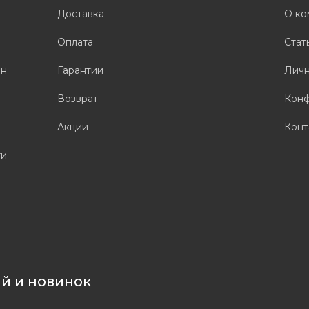
Доставка
О ко
Оплата
Стат
он
Гарантии
Личн
Возврат
Конф
Акции
Конт
ти
ий и новинок