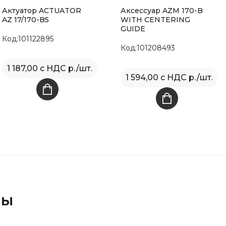
Актуатор ACTUATOR
Аксессуар AZM 170-B
AZ 17/170-B5
WITH CENTERING
GUIDE
Код:101122895
Код:101208493
1 187,00 с НДС р./шт.
1 594,00 с НДС р./шт.
ры