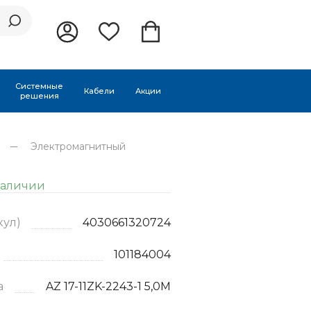
Системные
Кабели
Акции
решения
м
Электромагнитный
наличии
кул)
4030661320724
101184004
а
AZ 17-11ZK-2243-1 5,0M