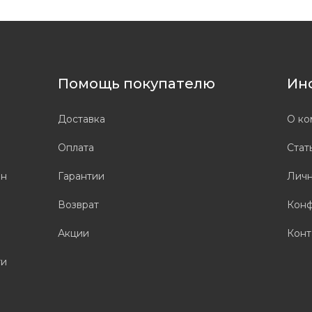
Помощь покупателю
Ин
Доставка
О ко
Оплата
Стат
он
Гарантии
Личн
Возврат
Конф
Акции
Конт
ти