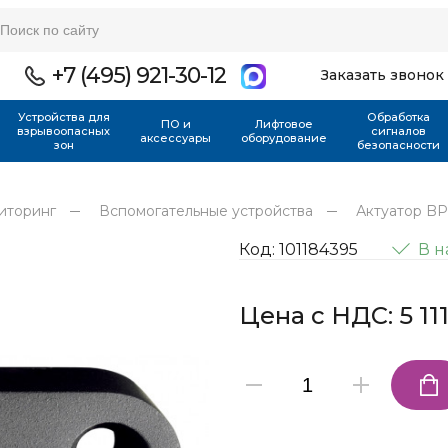
+7 (495) 921-30-12
Заказать звонок
Устройства для
Обработка
ПО и
Лифтовое
взрывоопасных
сигналов
аксессуары
оборудование
зон
безопасности
иторинг
Вспомогательные устройства
Актуатор BP
Код: 101184395
В 
Цена с НДС: 5 111