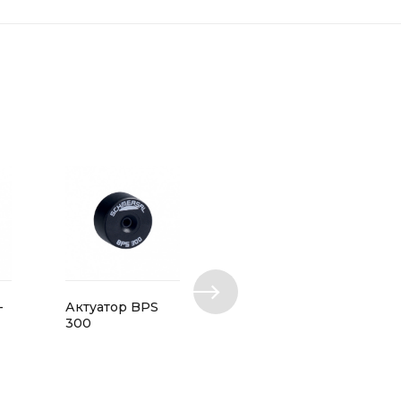
-
Актуатор BPS
Аксессуар ACC-
300
NRS-M4X20-
FHS-4PCS