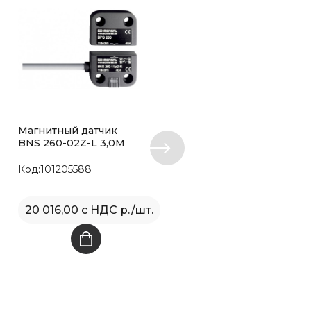
Магнитный датчик
Магнитный датчик
BNS 260-02Z-L 3,0M
BNS 260-11ZG-ST-R
Код:101205588
Код:101184367
20 016,00 с НДС р./шт.
22 207,00 с НДС р./ш