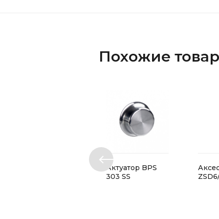
Похожие това
Актуатор BPS
Аксе
303 SS
ZSD6