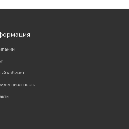
формация
мпании
ьи
ый кабинет
иденциальность
акты