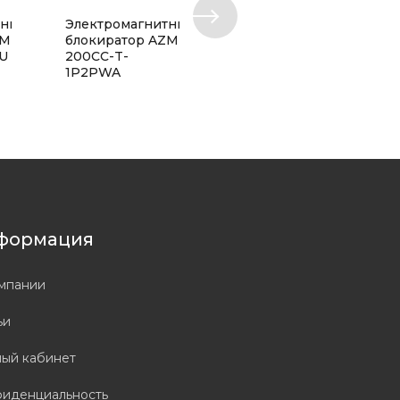
тный
Электромагнитный
Электромагнитный
ZM
блокиратор AZM
блокиратор
TU
200CC-T-
AZM300Z-I2-ST-
1P2PWA
AS-T-DU
формация
мпании
ьи
ый кабинет
иденциальность