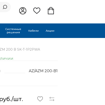
Системные
Кабели
Акции
решения
AZM 200 B SK-T-1P2PWA
аличии
)
AZ/AZM 200-B1
руб./шт.