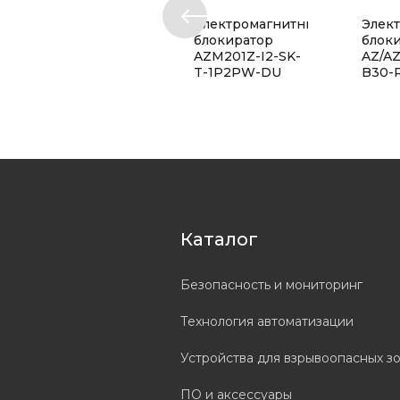
Электромагнитный
Элек
блокиратор
блок
AZM201Z-I2-SK-
AZ/A
T-1P2PW-DU
B30-
Каталог
Безопасность и мониторинг
Технология автоматизации
Устройства для взрывоопасных з
ПО и аксессуары