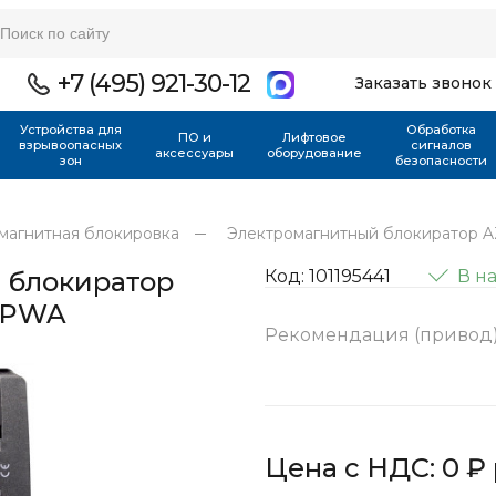
+7 (495) 921-30-12
Заказать звонок
Устройства для
Обработка
ПО и
Лифтовое
взрывоопасных
сигналов
аксессуары
оборудование
зон
безопасности
магнитная блокировка
Электромагнитный блокиратор 
 блокиратор
Код: 101195441
В н
P2PWA
Рекомендация (привод
Цена с НДС: 0 ₽ 