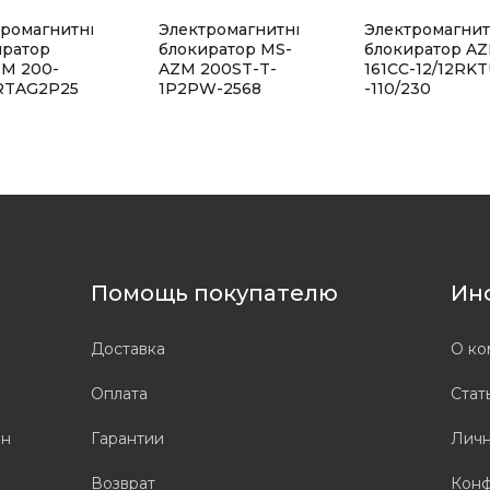
тромагнитный
Электромагнитный
Электромагни
иратор
блокиратор MS-
блокиратор A
ZM 200-
AZM 200ST-T-
161CC-12/12RK
RTAG2P25
1P2PW-2568
-110/230
Помощь покупателю
Ин
Доставка
О ко
Оплата
Стат
он
Гарантии
Личн
Возврат
Конф